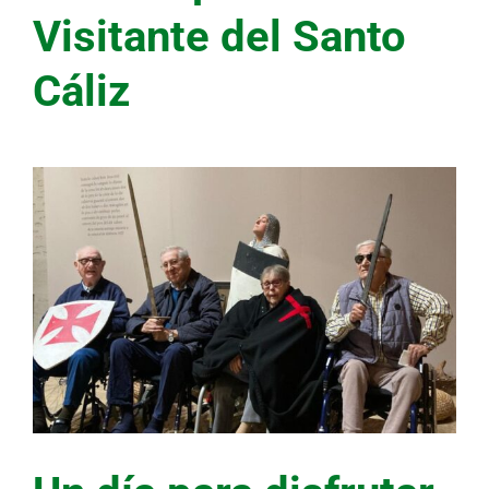
Visitante del Santo
Cáliz
Ver
imagen
más
grande