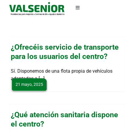
Saltar
al
Toggle
Navigation
contenido
Aviso legal
Política de privacidad
¿Ofrecéis servicio de transporte
para los usuarios del centro?
Política de Cookies
Sí. Disponemos de una flota propia de vehículos
adaptados a [...]
Política de calidad
21 mayo, 2025
21 mayo, 2025
21 mayo, 2025
¿Qué atención sanitaria dispone
el centro?