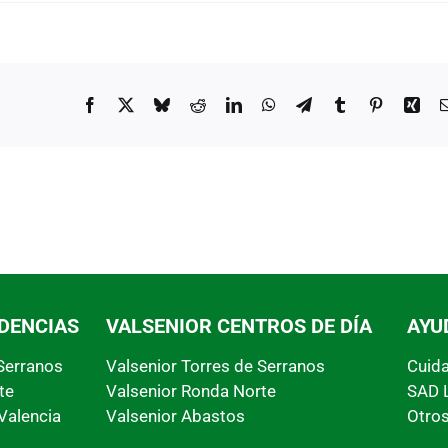
Facebook
X
Bluesky
Reddit
LinkedIn
WhatsApp
Telegram
Tumblr
Pinterest
Xin
IDENCIAS
VALSENIOR CENTROS DE DÍA
AYU
 Serranos
Valsenior Torres de Serranos
Cuid
te
Valsenior Ronda Norte
SAD 
Valencia
Valsenior Abastos
Otros